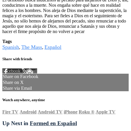
conducirnos a la muerte. Nos engaña sobre qué hace en realidad
felices a los hombres. Nos aleja de Dios mediante la superstición, la
magia y el esoterismo. Para ser fieles a Dios en el seguimiento de
Jesús, no sólo hemos de alejarnos del pecado, sino renunciar a todo
aquello que nos aleja de Dios, renunciar a Satanás y sus obras y
hacer el firme propósito de no volver a pecar
Tags
Spanish
The Mass
Español
,
,
Share with friends
Facebook
X
Email
Share on Facebook
Share on X
Share via Email
Watch anywhere, anytime
Fire TV
Android
Android TV
iPhone
Roku
®
Apple TV
Up Next in
Formed en Español