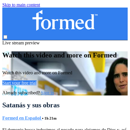
Skip to main content
Live stream preview
Watch this video and more on Formed
Watch this video and more on Formed
Start your free trial
Already subscribed?
Sign in
Satanás y sus obras
Formed en Español
• 1h 21m
El demonio busca inducirnos al pecado para alejarnos de Dios y, así,