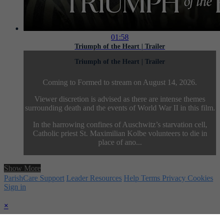
01:58
Triumph of the Heart | Trailer
Triumph of the Heart | Trailer
Coming to Formed to stream on August 14, 2026.
Viewer discretion is advised as there are intense themes
surrounding death and the events of World War II in this film.
In the harrowing confines of Auschwitz’s starvation cell,
Catholic priest St. Maximilian Kolbe volunteers to die in
place of ano...
Show More
ParishCare Support
Leader Resources
Help
Terms
Privacy
Cookies
Sign in
×