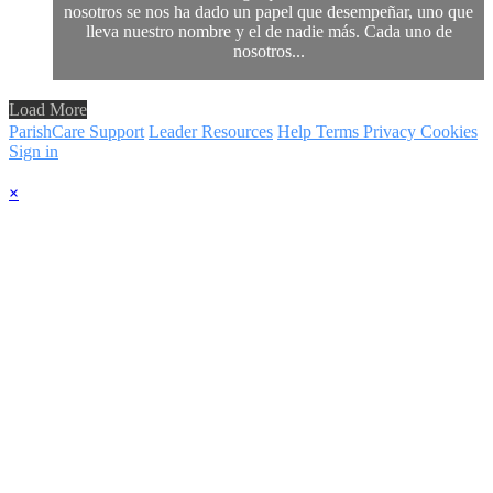
nosotros se nos ha dado un papel que desempeñar, uno que
lleva nuestro nombre y el de nadie más. Cada uno de
nosotros...
Load More
ParishCare Support
Leader Resources
Help
Terms
Privacy
Cookies
Sign in
×