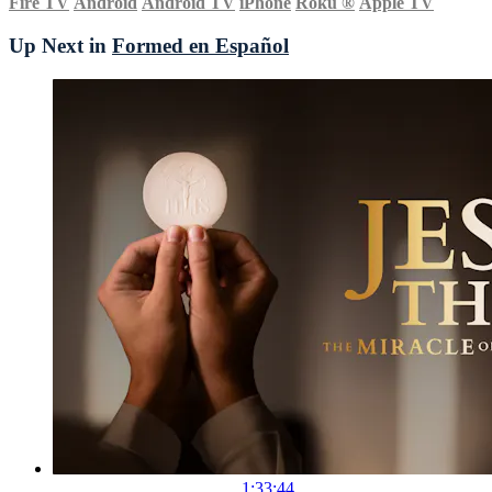
Fire TV
Android
Android TV
iPhone
Roku
®
Apple TV
Up Next in
Formed en Español
1:33:44