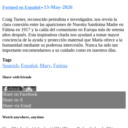
13-May-2026
Formed en Español
•
Craig Turner, reconocido periodista e investigador, nos revela la
clara conexión entre las apariciones de Nuestra Santísima Madre en
Fátima en 1917 y la caída del comunismo en Europa más de setenta
años después. Esta inspiradora charla nos ayudará a tomar mayor
conciencia de la ayuda y protección maternal que María ofrece a la
humanidad mediante su poderosa intercesión. Nunca ha sido tan
importante encomendarnos a su cuidado como en nuestros días.
Tags
Spanish
Español
Mary
Fatima
,
,
,
Share with friends
Facebook
X
Email
Share on Facebook
Share on X
Share via Email
Watch anywhere, anytime