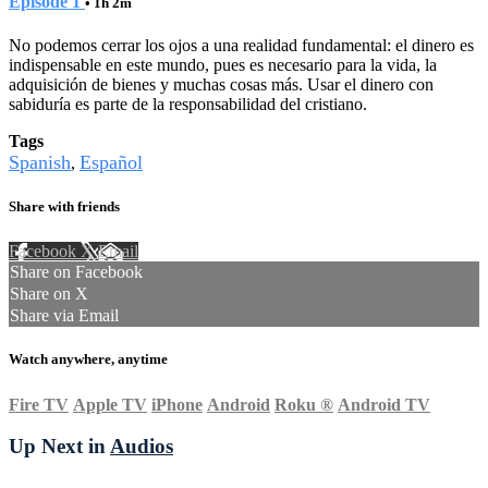
Episode 1
• 1h 2m
No podemos cerrar los ojos a una realidad fundamental: el dinero es
indispensable en este mundo, pues es necesario para la vida, la
adquisición de bienes y muchas cosas más. Usar el dinero con
sabiduría es parte de la responsabilidad del cristiano.
Tags
Spanish
Español
,
Share with friends
Facebook
X
Email
Share on Facebook
Share on X
Share via Email
Watch anywhere, anytime
Fire TV
Apple TV
iPhone
Android
Roku
®
Android TV
Up Next in
Audios