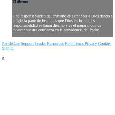
El diezmo
Una responsabilidad del cristiano es agradecer a Dios dando a
la Iglesia parte de los dones que Dios les brinda, esa
responsabilidad se llama diezmo y es el mejor modo de
mostrar nuestra confianza en la providencia del Padre.
ParishCare Support
Leader Resources
Help
Terms
Privacy
Cookies
Sign in
×