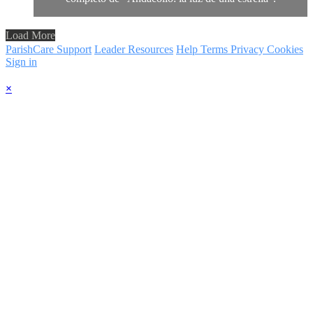
Load More
ParishCare Support
Leader Resources
Help
Terms
Privacy
Cookies
Sign in
×