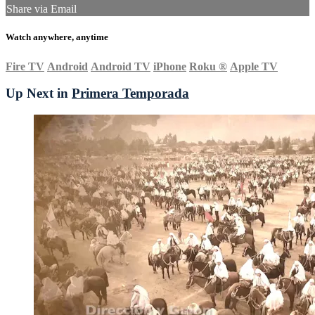
Share via Email
Watch anywhere, anytime
Fire TV
Android
Android TV
iPhone
Roku
®
Apple TV
Up Next in
Primera Temporada