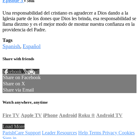
Episode 5
• 58m
Una responsabilidad del cristiano es agradecer a Dios dando a la
Iglesia parte de los dones que Dios les brinda, esa responsabilidad se
llama diezmo y es el mejor modo de mostrar nuestra confianza en la
providencia del Padre.
Tags
Spanish
Español
,
Share with friends
Facebook
X
Email
Share on Facebook
Share on X
Share via Email
Watch anywhere, anytime
Fire TV
Apple TV
iPhone
Android
Roku
®
Android TV
Load More
ParishCare Support
Leader Resources
Help
Terms
Privacy
Cookies
Sign in