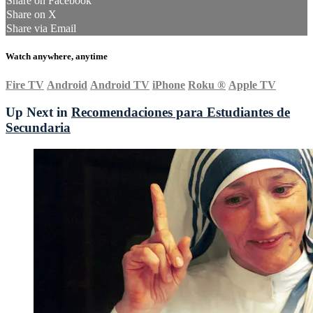
Share on Facebook
Share on X
Share via Email
Watch anywhere, anytime
Fire TV
Android
Android TV
iPhone
Roku
®
Apple TV
Up Next in
Recomendaciones para Estudiantes de
Secundaria