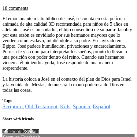
18 comments
El emocionante relato bíblico de José, se cuenta en esta película
animada de alta calidad 3D recomendada para niños de 5 años en
adelante. José es un soñador, el hijo consentido de su padre Jacob y
por esta razón es envidiado por sus hermanos mayores que lo
venden como esclavo, mintiéndole a su padre. Esclavizado en
Egipto, José padece humillación, privaciones y encarcelamiento.
Pero su fe y su don para interpretar los sueños, pronto lo llevan a
una posición con poder dentro del reino. Cuando sus hermanos
vienen a él pidiendo ayuda, José responde de una manera
sorprendente.
La historia coloca a José en el contexto del plan de Dios para Israel
y la venida del Mesías, demuestra la mano poderosa de Dios en
todas las cosas.
Tags
Scripture
Old Testament
Kids
Spanish
Español
,
,
,
,
Share with friends
Facebook
X
Email