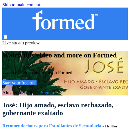
Skip to main content
Live stream preview
Watch this video and more on Formed
Watch this video and more on Formed
Start your free trial
Already subscribed?
Sign in
José: Hijo amado, esclavo rechazado,
gobernante exaltado
Recomendaciones para Estudiantes de Secundaria
• 1h 30m