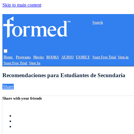
Skip to main content
Search
Home
Programs
Movies
BOOKS
AUDIO
FAMILY
Start Free Trial
Sign in
Start Free Trial
Sign In
Recomendaciones para Estudiantes de Secundaria
Share
Share with your friends