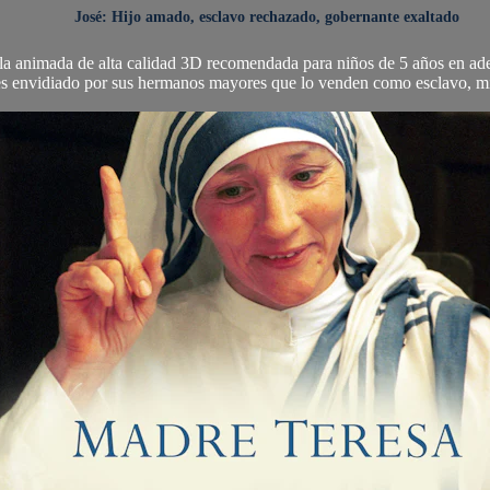
José: Hijo amado, esclavo rechazado, gobernante exaltado
cula animada de alta calidad 3D recomendada para niños de 5 años en ade
es envidiado por sus hermanos mayores que lo venden como esclavo, min