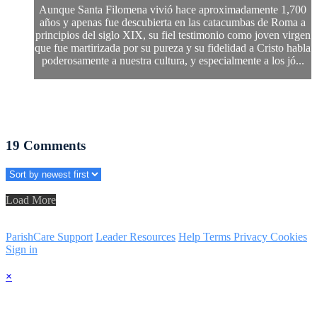
Aunque Santa Filomena vivió hace aproximadamente 1,700
años y apenas fue descubierta en las catacumbas de Roma a
principios del siglo XIX, su fiel testimonio como joven virgen
que fue martirizada por su pureza y su fidelidad a Cristo habla
poderosamente a nuestra cultura, y especialmente a los jó...
19
Comments
Load More
ParishCare Support
Leader Resources
Help
Terms
Privacy
Cookies
Sign in
×