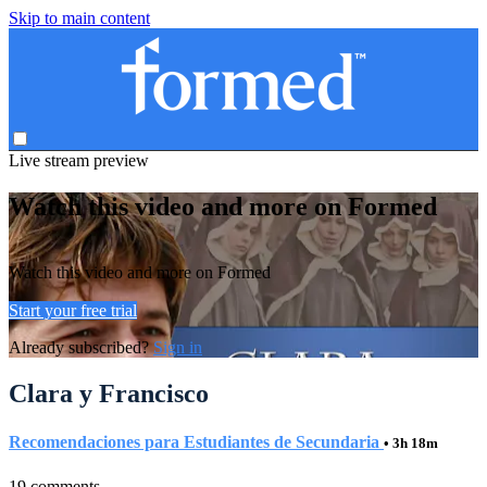
Skip to main content
Live stream preview
Watch this video and more on Formed
Watch this video and more on Formed
Start your free trial
Already subscribed?
Sign in
Clara y Francisco
Recomendaciones para Estudiantes de Secundaria
• 3h 18m
19 comments