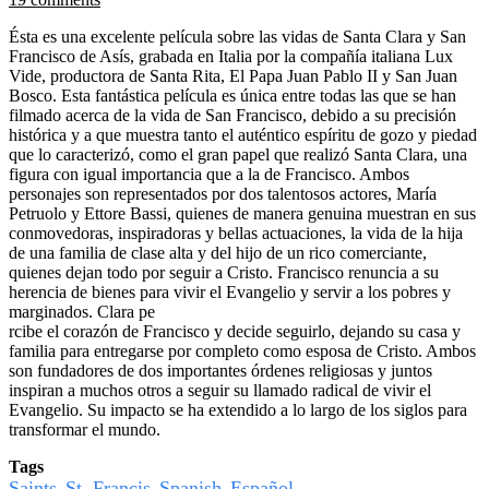
Ésta es una excelente película sobre las vidas de Santa Clara y San
Francisco de Asís, grabada en Italia por la compañía italiana Lux
Vide, productora de Santa Rita, El Papa Juan Pablo II y San Juan
Bosco. Esta fantástica película es única entre todas las que se han
filmado acerca de la vida de San Francisco, debido a su precisión
histórica y a que muestra tanto el auténtico espíritu de gozo y piedad
que lo caracterizó, como el gran papel que realizó Santa Clara, una
figura con igual importancia que a la de Francisco. Ambos
personajes son representados por dos talentosos actores, María
Petruolo y Ettore Bassi, quienes de manera genuina muestran en sus
conmovedoras, inspiradoras y bellas actuaciones, la vida de la hija
de una familia de clase alta y del hijo de un rico comerciante,
quienes dejan todo por seguir a Cristo. Francisco renuncia a su
herencia de bienes para vivir el Evangelio y servir a los pobres y
marginados. Clara pe
rcibe el corazón de Francisco y decide seguirlo, dejando su casa y
familia para entregarse por completo como esposa de Cristo. Ambos
son fundadores de dos importantes órdenes religiosas y juntos
inspiran a muchos otros a seguir su llamado radical de vivir el
Evangelio. Su impacto se ha extendido a lo largo de los siglos para
transformar el mundo.
Tags
Saints
St. Francis
Spanish
Español
,
,
,