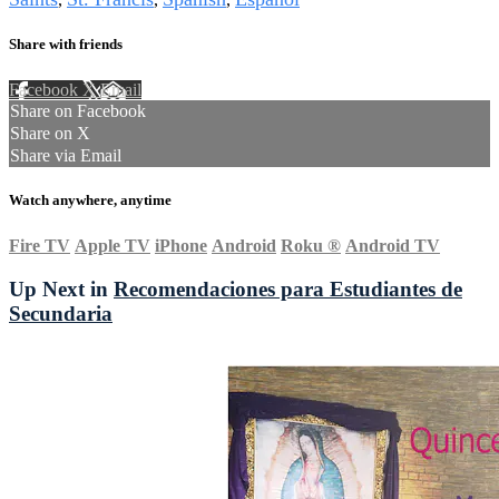
Share with friends
Facebook
X
Email
Share on Facebook
Share on X
Share via Email
Watch anywhere, anytime
Fire TV
Apple TV
iPhone
Android
Roku
®
Android TV
Up Next in
Recomendaciones para Estudiantes de
Secundaria