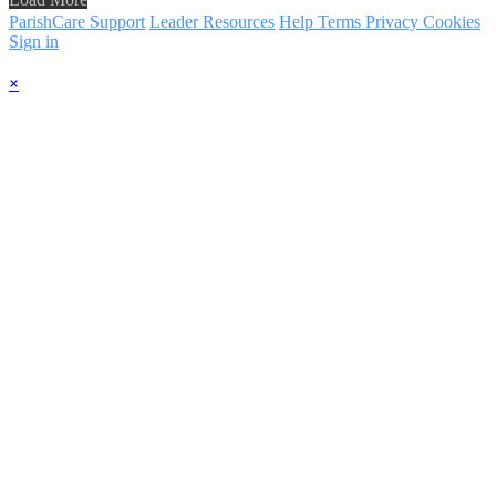
ParishCare Support
Leader Resources
Help
Terms
Privacy
Cookies
Sign in
×