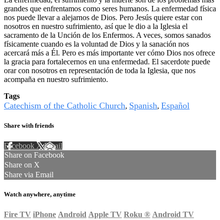
grandes que enfrentamos como seres humanos. La enfermedad física
nos puede llevar a alejarnos de Dios. Pero Jesús quiere estar con
nosotros en nuestro sufrimiento, así que le dio a la Iglesia el
sacramento de la Unción de los Enfermos. A veces, somos sanados
físicamente cuando es la voluntad de Dios y la sanación nos
acercará más a Él. Pero es más importante ver cómo Dios nos ofrece
la gracia para fortalecernos en una enfermedad. El sacerdote puede
orar con nosotros en representación de toda la Iglesia, que nos
acompaña en nuestro sufrimiento.
Tags
Catechism of the Catholic Church
Spanish
Español
,
,
Share with friends
Facebook
X
Email
Share on Facebook
Share on X
Share via Email
Watch anywhere, anytime
Fire TV
iPhone
Android
Apple TV
Roku
®
Android TV