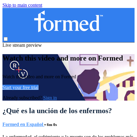
Skip to main content
Live stream preview
Watch this video and more on Formed
Watch this video and more on Formed
Start your free trial
Already subscribed?
Sign in
¿Qué es la unción de los enfermos?
Formed en Español
• 6m 0s
La enfermedad, el sufrimiento y la muerte son de los problemas más