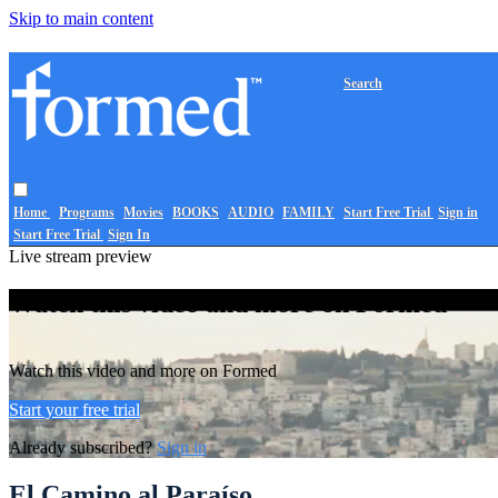
Skip to main content
Search
Home
Programs
Movies
BOOKS
AUDIO
FAMILY
Start Free Trial
Sign in
Start Free Trial
Sign In
Live stream preview
Watch this video and more on Formed
Watch this video and more on Formed
Start your free trial
Already subscribed?
Sign in
El Camino al Paraíso