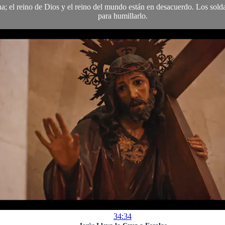
na; el reino de Dios y el reino del mundo están en desacuerdo. Los solda
para humillarlo.
34:34