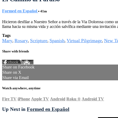
Formed en Español
• 41m
Hicieron desfilar a Nuestro Señor a través de la Via Dolorosa como u
llama hacia su misma vida y acción salvífica mediante una invitación
Tags
Mary
Rosary
Scripture
Spanish
Virtual Pilgrimage
New Te
,
,
,
,
,
Share with friends
Facebook
X
Email
Share on Facebook
Share on X
Share via Email
Watch anywhere, anytime
Fire TV
iPhone
Apple TV
Android
Roku
®
Android TV
Up Next in
Formed en Español