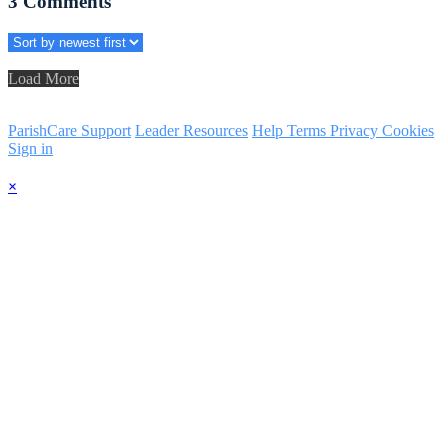
3
Comments
Load More
ParishCare Support
Leader Resources
Help
Terms
Privacy
Cookies
Sign in
×