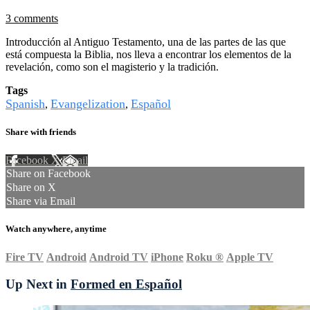
3 comments
Introducción al Antiguo Testamento, una de las partes de las que
está compuesta la Biblia, nos lleva a encontrar los elementos de la
revelación, como son el magisterio y la tradición.
Tags
Spanish
Evangelization
Español
,
,
Share with friends
Facebook
X
Email
Share on Facebook
Share on X
Share via Email
Watch anywhere, anytime
Fire TV
Android
Android TV
iPhone
Roku
®
Apple TV
Up Next in
Formed en Español