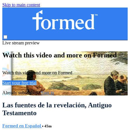
Skip to main content
Live stream preview
Watch this video and more on Formed
Watch this video and more on Formed
Start your free trial
Already subscribed?
Sign in
Las fuentes de la revelación, Antiguo
Testamento
Formed en Español
• 45m