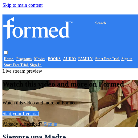
Skip to main content
Search
Home
Programs
Movies
BOOKS
AUDIO
FAMILY
Start Free Trial
Sign in
Start Free Trial
Sign In
Live stream preview
Watch this video and more on Formed
Watch this video and more on Formed
Start your free trial
Already subscribed?
Sign in
Siempre una Madre