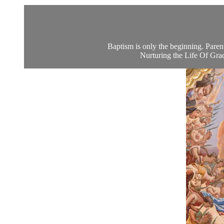
Baptism is only the beginning. Parent
Nurturing the Life Of Grace