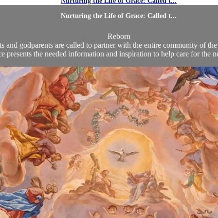
Nurturing the Life of Grace: Called t...
Nurturing the Life of Grace: Called t...
Reborn
s and godparents are called to partner with the entire community of the f
 presents the needed information and inspiration to help care for the ne