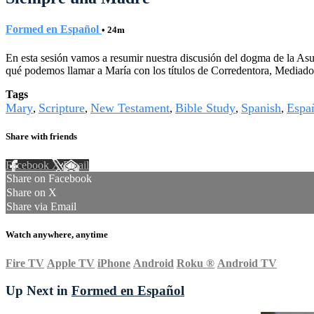
Formed en Español
• 24m
En esta sesión vamos a resumir nuestra discusión del dogma de la Asunc
qué podemos llamar a María con los títulos de Corredentora, Mediador
Tags
Mary
Scripture
New Testament
Bible Study
Spanish
Espa
,
,
,
,
,
Share with friends
Facebook
X
Email
Share on Facebook
Share on X
Share via Email
Watch anywhere, anytime
Fire TV
Apple TV
iPhone
Android
Roku
®
Android TV
Up Next in
Formed en Español