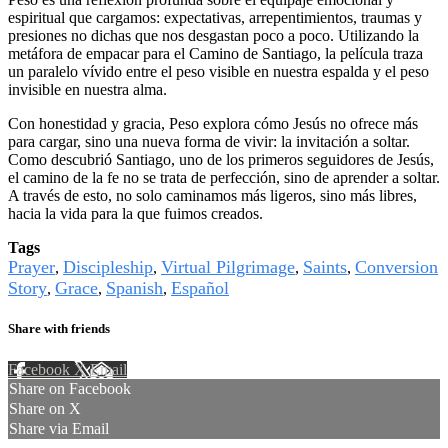
espiritual que cargamos: expectativas, arrepentimientos, traumas y
presiones no dichas que nos desgastan poco a poco. Utilizando la
metáfora de empacar para el Camino de Santiago, la película traza
un paralelo vívido entre el peso visible en nuestra espalda y el peso
invisible en nuestra alma.
Con honestidad y gracia, Peso explora cómo Jesús no ofrece más
para cargar, sino una nueva forma de vivir: la invitación a soltar.
Como descubrió Santiago, uno de los primeros seguidores de Jesús,
el camino de la fe no se trata de perfección, sino de aprender a soltar.
A través de esto, no solo caminamos más ligeros, sino más libres,
hacia la vida para la que fuimos creados.
Tags
Prayer
Discipleship
Virtual Pilgrimage
Saints
Conversion
,
,
,
,
Story
Grace
Spanish
Español
,
,
,
Share with friends
Facebook
X
Email
Share on Facebook
Share on X
Share via Email