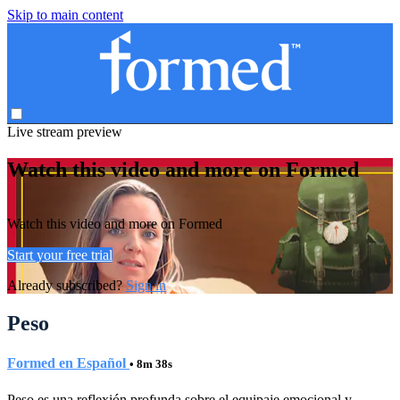
Skip to main content
Live stream preview
Watch this video and more on Formed
Watch this video and more on Formed
Start your free trial
Already subscribed?
Sign in
Peso
Formed en Español
• 8m 38s
Peso es una reflexión profunda sobre el equipaje emocional y