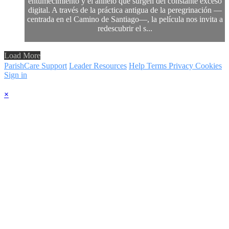
entumecimiento y el anhelo que surgen del constante exceso
digital. A través de la práctica antigua de la peregrinación —
centrada en el Camino de Santiago—, la película nos invita a
redescubrir el s...
Load More
ParishCare Support
Leader Resources
Help
Terms
Privacy
Cookies
Sign in
×