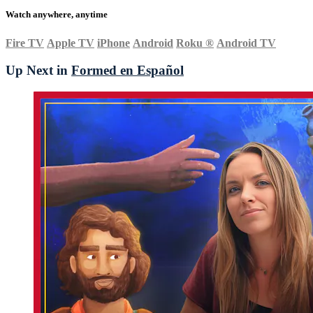
Watch anywhere, anytime
Fire TV
Apple TV
iPhone
Android
Roku
®
Android TV
Up Next in
Formed en Español