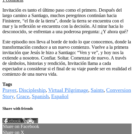
Invitación es tanto el último paso como el primero. Después del
largo camino a Santiago, muchos peregrinos continúan hacia
Finisterre, “el fin de la tierra”, donde la tierra se encuentra con el
mar y la reflexión se encuentra con la decisión. Al mirar hacia lo
desconocido, se enfrentan a una poderosa pregunta: ¿Y ahora qué?
Este episodio nos lleva al borde de todo lo que conocemos, donde la
transformación conduce a un nuevo comienzo. Vuelve a la primera
invitación que Jesús le hizo a Santiago: “Ven y ve”, y hoy nos la
extiende a nosotros. Confiar. Soltar. Comenzar de nuevo. A través
de símbolos, historias y rendición, Invitación llama a cada
espectador a considerar si el final de su viaje puede ser en realidad el
comienzo de una nueva vida.
Tags
Prayer
Discipleship
Virtual Pilgrimage
Saints
Conversion
,
,
,
,
Story
Grace
Spanish
Español
,
,
,
Share with friends
Facebook
X
Email
Share on Facebook
Share on X