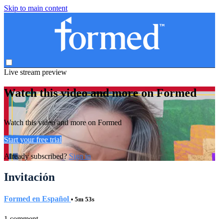
Skip to main content
Live stream preview
Watch this video and more on Formed
Watch this video and more on Formed
Start your free trial
Already subscribed?
Sign in
Invitación
Formed en Español
• 5m 53s
1 comment