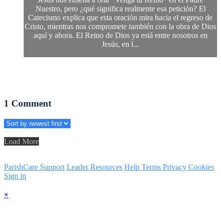
Nuestro, pero ¿qué significa realmente esa petición? El
Catecismo explica que esta oración mira hacia el regreso de
Cristo, mientras nos compromete también con la obra de Dios
aquí y ahora. El Reino de Dios ya está entre nosotros en
Jesús, en l...
1
Comment
Load More
ParishCare Support
Leader Resources
Help
Terms
Privacy
Cookies
Sign in
×