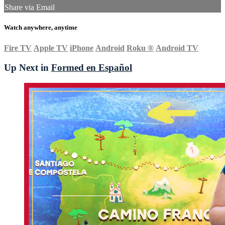
Share via Email
Watch anywhere, anytime
Fire TV
Apple TV
iPhone
Android
Roku
®
Android TV
Up Next in
Formed en Español