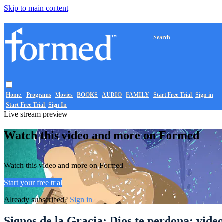
Skip to main content
Search
Home
Programs
Movies
BOOKS
AUDIO
FAMILY
Start Free Trial
Sign in
Start Free Trial
Sign In
Live stream preview
Watch this video and more on Formed
Watch this video and more on Formed
Start your free trial
Already subscribed?
Sign in
Signos de la Gracia: Dios te perdona: video