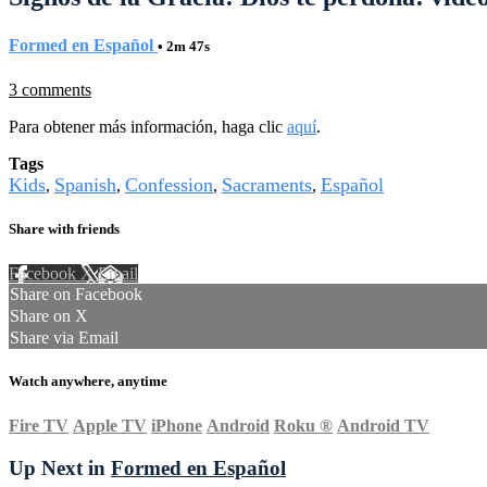
Formed en Español
• 2m 47s
3 comments
Para obtener más información, haga clic
aquí
.
Tags
Kids
Spanish
Confession
Sacraments
Español
,
,
,
,
Share with friends
Facebook
X
Email
Share on Facebook
Share on X
Share via Email
Watch anywhere, anytime
Fire TV
Apple TV
iPhone
Android
Roku
®
Android TV
Up Next in
Formed en Español