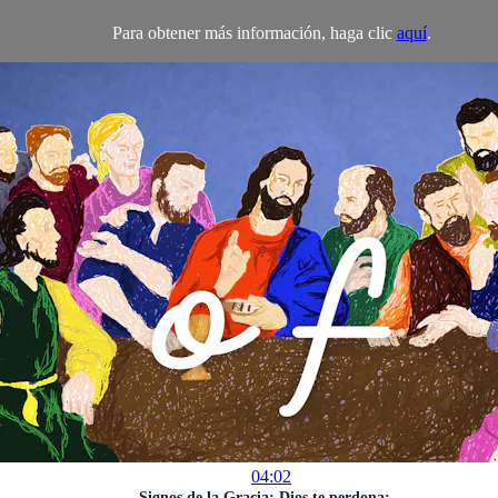
Para obtener más información, haga clic
aquí
.
04:02
Signos de la Gracia: Dios te perdona:...