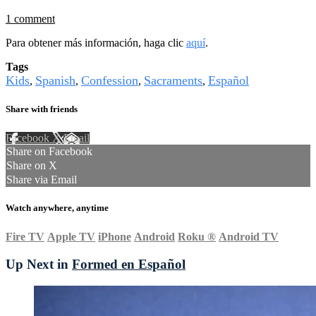
1 comment
Para obtener más información, haga clic
aquí
.
Tags
Kids
Spanish
Confession
Sacraments
Español
,
,
,
,
Share with friends
Facebook
X
Email
Share on Facebook
Share on X
Share via Email
Watch anywhere, anytime
Fire TV
Apple TV
iPhone
Android
Roku
®
Android TV
Up Next in
Formed en Español