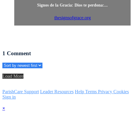
Signos de la Gracia: Dios te perdona:...
thesignsofgrace.org
1
Comment
Load More
ParishCare Support
Leader Resources
Help
Terms
Privacy
Cookies
Sign in
×