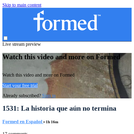
Skip to main content
Live stream preview
Watch this video and more on Formed
Watch this video and more on Formed
Start your free trial
Already subscribed?
Sign in
1531: La historia que aún no termina
Formed en Español
• 1h 16m
17 comments