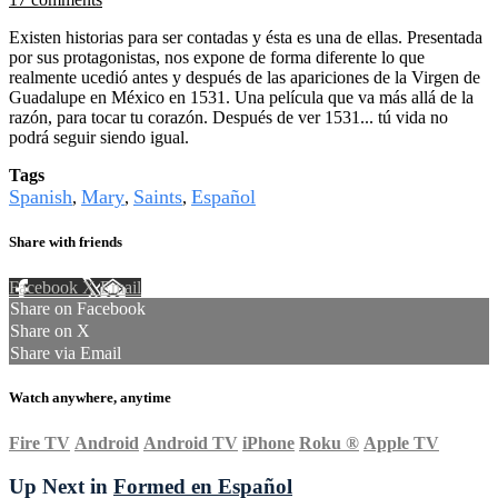
Existen historias para ser contadas y ésta es una de ellas. Presentada
por sus protagonistas, nos expone de forma diferente lo que
realmente ucedió antes y después de las apariciones de la Virgen de
Guadalupe en México en 1531. Una película que va más allá de la
razón, para tocar tu corazón. Después de ver 1531... tú vida no
podrá seguir siendo igual.
Tags
Spanish
Mary
Saints
Español
,
,
,
Share with friends
Facebook
X
Email
Share on Facebook
Share on X
Share via Email
Watch anywhere, anytime
Fire TV
Android
Android TV
iPhone
Roku
®
Apple TV
Up Next in
Formed en Español