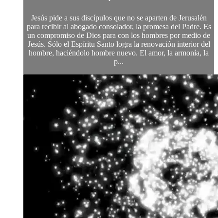
Jesús pide a sus discípulos que no se aparten de Jerusalén
para recibir al abogado consolador, la promesa del Padre. Es
un compromiso de Dios para con los hombres por medio de
Jesús. Sólo el Espíritu Santo logra la renovación interior del
hombre, haciéndolo hombre nuevo. El amor, la armonía, la
p...