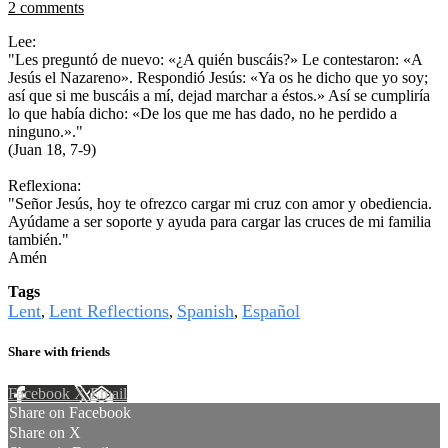
2 comments
Lee:
"Les preguntó de nuevo: «¿A quién buscáis?» Le contestaron: «A
Jesús el Nazareno». Respondió Jesús: «Ya os he dicho que yo soy;
así que si me buscáis a mí, dejad marchar a éstos.» Así se cumpliría
lo que había dicho: «De los que me has dado, no he perdido a
ninguno.»."
(Juan 18, 7-9)
Reflexiona:
"Señor Jesús, hoy te ofrezco cargar mi cruz con amor y obediencia.
Ayúdame a ser soporte y ayuda para cargar las cruces de mi familia
también."
Amén
Tags
Lent
Lent Reflections
Spanish
Español
,
,
,
Share with friends
Facebook
X
Email
Share on Facebook
Share on X