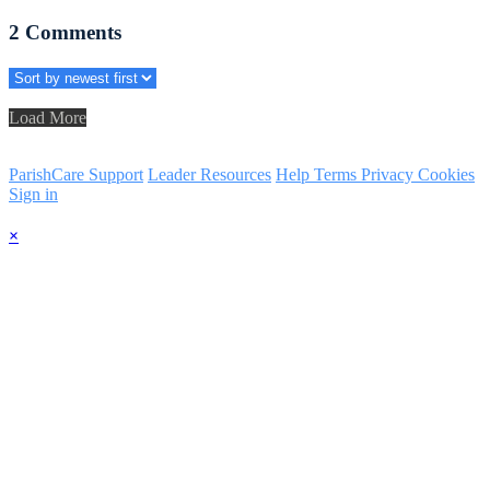
2
Comments
Load More
ParishCare Support
Leader Resources
Help
Terms
Privacy
Cookies
Sign in
×