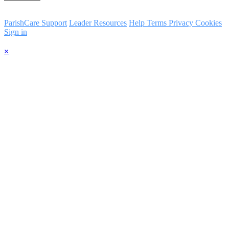
ParishCare Support
Leader Resources
Help
Terms
Privacy
Cookies
Sign in
×