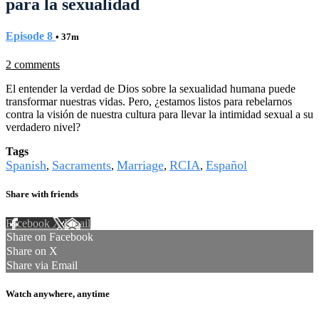
para la sexualidad
Episode 8
• 37m
2 comments
El entender la verdad de Dios sobre la sexualidad humana puede
transformar nuestras vidas. Pero, ¿estamos listos para rebelarnos
contra la visión de nuestra cultura para llevar la intimidad sexual a su
verdadero nivel?
Tags
Spanish
Sacraments
Marriage
RCIA
Español
,
,
,
,
Share with friends
Facebook
X
Email
Share on Facebook
Share on X
Share via Email
Watch anywhere, anytime