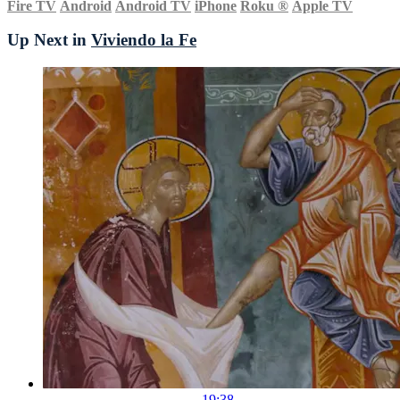
Fire TV
Android
Android TV
iPhone
Roku
®
Apple TV
Up Next in
Viviendo la Fe
19:38