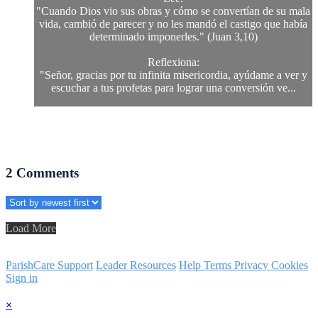
"Cuando Dios vio sus obras y cómo se convertían de su mala
vida, cambió de parecer y no les mandó el castigo que había
determinado imponerles." (Juan 3,10)
Reflexiona:
"Señor, gracias por tu infinita misericordia, ayúdame a ver y
escuchar a tus profetas para lograr una conversión ve...
2
Comments
Load More
ParishCare Support
Leader Resources
Help
Terms
Privacy
Cookies
Sign in
×