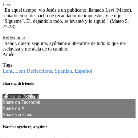
Lee:
"En aquel tiempo, vio Jesús a un publicano, llamado Leví (Mateo),
sentado en su despacho de recaudador de impuestos, y le dijo:
“Sígueme”. Él, dejándolo todo, se levantó y lo siguió." (Mateo 5,
27-28)
Reflexiona:
"Señor, quiero seguirte, ayúdame a liberarme de todo lo que me
esclaviza y me aleja de tu camino."
Amén
Tags
Lent
Lent Reflections
Spanish
Español
,
,
,
Share with friends
Facebook
X
Email
Share on Facebook
Share on X
Share via Email
Watch anywhere, anytime