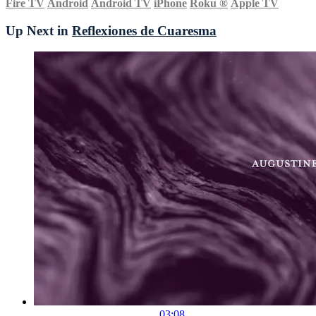
Fire TV
Android
Android TV
iPhone
Roku
®
Apple TV
Up Next in
Reflexiones de Cuaresma
03:08