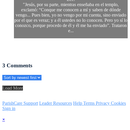
"Jesús, por su parte, mientras enseñaba en el templo,
exclamó: “Conque me conocen a mí y saben de dónde
vengo... Pues bien, yo no vengo por mi cuenta, sino enviado
por el que es veraz; y a él ustedes no lo conocen. Pero yo sí lo
conozco, porque procedo de él y él me ha enviado”. Trataron
e...
3
Comments
Load More
ParishCare Support
Leader Resources
Help
Terms
Privacy
Cookies
Sign in
×