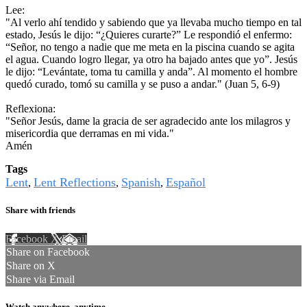
Lee:
"Al verlo ahí tendido y sabiendo que ya llevaba mucho tiempo en tal
estado, Jesús le dijo: “¿Quieres curarte?” Le respondió el enfermo:
“Señor, no tengo a nadie que me meta en la piscina cuando se agita
el agua. Cuando logro llegar, ya otro ha bajado antes que yo”. Jesús
le dijo: “Levántate, toma tu camilla y anda”. Al momento el hombre
quedó curado, tomó su camilla y se puso a andar." (Juan 5, 6-9)
Reflexiona:
"Señor Jesús, dame la gracia de ser agradecido ante los milagros y
misericordia que derramas en mi vida."
Amén
Tags
Lent
Lent Reflections
Spanish
Español
,
,
,
Share with friends
Facebook
X
Email
Share on Facebook
Share on X
Share via Email
Watch anywhere, anytime