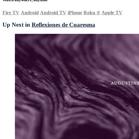
Fire TV
Android
Android TV
iPhone
Roku
®
Apple TV
Up Next in
Reflexiones de Cuaresma