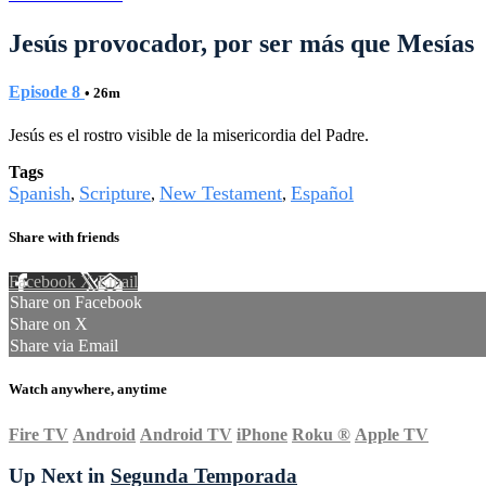
Jesús provocador, por ser más que Mesías
Episode 8
• 26m
Jesús es el rostro visible de la misericordia del Padre.
Tags
Spanish
Scripture
New Testament
Español
,
,
,
Share with friends
Facebook
X
Email
Share on Facebook
Share on X
Share via Email
Watch anywhere, anytime
Fire TV
Android
Android TV
iPhone
Roku
®
Apple TV
Up Next in
Segunda Temporada