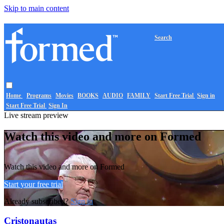
Skip to main content
Search
Home
Programs
Movies
BOOKS
AUDIO
FAMILY
Start Free Trial
Sign in
Start Free Trial
Sign In
Live stream preview
Watch this video and more on Formed
Watch this video and more on Formed
Start your free trial
Already subscribed?
Sign in
Cristonautas