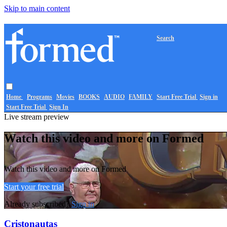
Skip to main content
Search
Home
Programs
Movies
BOOKS
AUDIO
FAMILY
Start Free Trial
Sign in
Start Free Trial
Sign In
Live stream preview
Watch this video and more on Formed
Watch this video and more on Formed
Start your free trial
Already subscribed?
Sign in
Cristonautas