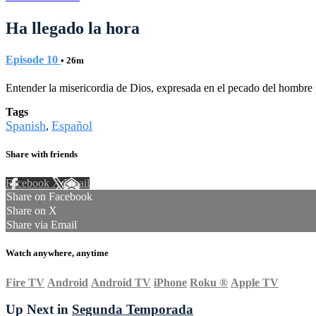
Ha llegado la hora
Episode 10
• 26m
Entender la misericordia de Dios, expresada en el pecado del hombre 
Tags
Spanish
Español
,
Share with friends
Facebook
X
Email
Share on Facebook
Share on X
Share via Email
Watch anywhere, anytime
Fire TV
Android
Android TV
iPhone
Roku
®
Apple TV
Up Next in
Segunda Temporada