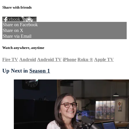
Share with friends
Facebook
X
Email
Share on Facebook
Share on X
Share via Email
Watch anywhere, anytime
Fire TV
Android
Android TV
iPhone
Roku
®
Apple TV
Up Next in
Season 1