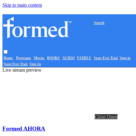
Skip to main content
Search
Home
Programs
Movies
BOOKS
AUDIO
FAMILY
Start Free Trial
Sign in
Start Free Trial
Sign In
Live stream preview
Close
Open
Formed AHORA