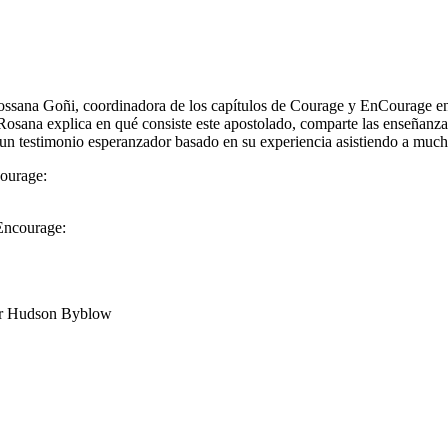
sana Goñi, coordinadora de los capítulos de Courage y EnCourage en e
sana explica en qué consiste este apostolado, comparte las enseñanzas d
n testimonio esperanzador basado en su experiencia asistiendo a mucha
Courage:
 Encourage:
por Hudson Byblow