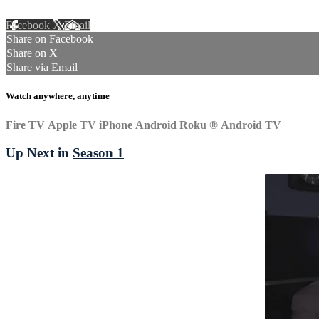
Facebook
X
Email
Share on Facebook
Share on X
Share via Email
Watch anywhere, anytime
Fire TV
Apple TV
iPhone
Android
Roku
®
Android TV
Up Next in
Season 1