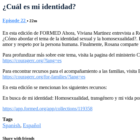
¿Cuál es mi identidad?
Episode 22
• 22m
En esta edición de FORMED Ahora, Viviana Martinez entrevista a Ros
¿Cómo abordar el tema de la identidad sexual y la homosexualidad?. Ro
amor y respeto por la persona humana. Finalmente, Rosana comparte u
Para profundizar más sobre este tema, visita la pagina del ministerio 
https://couragerc.org/?lang=es
Para encontrar recursos para el acompañamiento a las familias, visita
https://couragerc.org/for-families/?lang=es
En esta edición se mencionan los siguientes recursos:
En busca de mi identidad: Homosexualidad, transgénero y mi vida 
https://app.formed.org/app/collections/119358
Tags
Spanish
Español
,
Share with friends