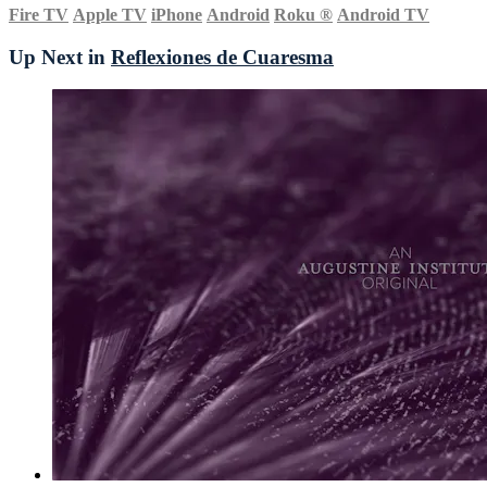
Fire TV
Apple TV
iPhone
Android
Roku
®
Android TV
Up Next in
Reflexiones de Cuaresma