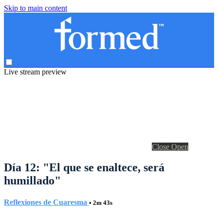
Skip to main content
Live stream preview
Close
Open
Día 12: "El que se enaltece, será
humillado"
Reflexiones de Cuaresma
• 2m 43s