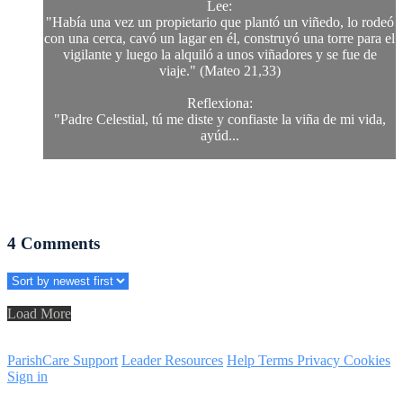
Lee:
"Había una vez un propietario que plantó un viñedo, lo rodeó
con una cerca, cavó un lagar en él, construyó una torre para el
vigilante y luego la alquiló a unos viñadores y se fue de
viaje." (Mateo 21,33)
Reflexiona:
"Padre Celestial, tú me diste y confiaste la viña de mi vida,
ayúd...
4
Comments
Load More
ParishCare Support
Leader Resources
Help
Terms
Privacy
Cookies
Sign in