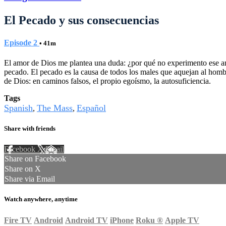
El Pecado y sus consecuencias
Episode 2
• 41m
El amor de Dios me plantea una duda: ¿por qué no experimento ese amor?
pecado. El pecado es la causa de todos los males que aquejan al homb
de Dios: en caminos falsos, el propio egoísmo, la autosuficiencia.
Tags
Spanish
The Mass
Español
,
,
Share with friends
Facebook
X
Email
Share on Facebook
Share on X
Share via Email
Watch anywhere, anytime
Fire TV
Android
Android TV
iPhone
Roku
®
Apple TV