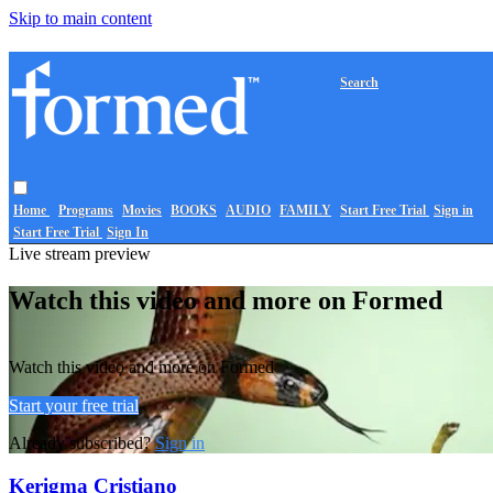
Skip to main content
Search
Home
Programs
Movies
BOOKS
AUDIO
FAMILY
Start Free Trial
Sign in
Start Free Trial
Sign In
Live stream preview
Watch this video and more on Formed
Watch this video and more on Formed
Start your free trial
Already subscribed?
Sign in
Kerigma Cristiano