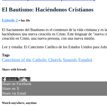
El Bautismo: Haciéndonos Cristianos
Episode 2
• 4m 30s
El Sacramento del Bautismo es el comienzo de la vida cristiana y es l
haciéndonos una nueva creación en Cristo. Este lenguaje de "nueva cr
creación en Cristo, una nueva persona, con una nueva misión.
Lee y estudia: El Catecismo Católico de los Estados Unidos para Adu
Tags
Catechism of the Catholic Church
Spanish
Español
,
,
Share with friends
Facebook
X
Email
Share on Facebook
Share on X
Share via Email
Watch anywhere, anytime