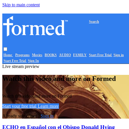
Skip to main content
Search
Home
Programs
Movies
BOOKS
AUDIO
FAMILY
Start Free Trial
Sign in
Start Free Trial
Sign In
Live stream preview
Watch this video and more on Formed
Watch this video and more on Formed
Start your free trial
Learn more
Already subscribed?
Sign in
ECHO en Español con el Obispo Donald Hying