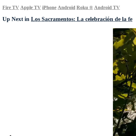
Fire TV
Apple TV
iPhone
Android
Roku
®
Android TV
Up Next in
Los Sacramentos: La celebración de la fe