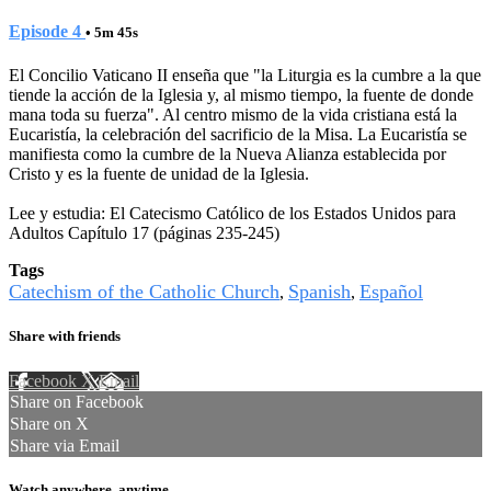
Episode 4
• 5m 45s
El Concilio Vaticano II enseña que "la Liturgia es la cumbre a la que
tiende la acción de la Iglesia y, al mismo tiempo, la fuente de donde
mana toda su fuerza". Al centro mismo de la vida cristiana está la
Eucaristía, la celebración del sacrificio de la Misa. La Eucaristía se
manifiesta como la cumbre de la Nueva Alianza establecida por
Cristo y es la fuente de unidad de la Iglesia.
Lee y estudia: El Catecismo Católico de los Estados Unidos para
Adultos Capítulo 17 (páginas 235-245)
Tags
Catechism of the Catholic Church
Spanish
Español
,
,
Share with friends
Facebook
X
Email
Share on Facebook
Share on X
Share via Email
Watch anywhere, anytime