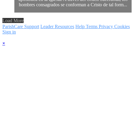
hombres consagrados se conforman a Cristo de tal form...
Load More
ParishCare Support
Leader Resources
Help
Terms
Privacy
Cookies
Sign in
×