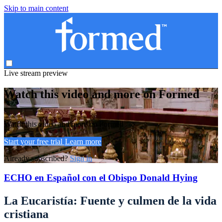
Skip to main content
Live stream preview
Watch this video and more on Formed
Watch this video and more on Formed
Start your free trial
Learn more
Already subscribed?
Sign in
ECHO en Español con el Obispo Donald Hying
La Eucaristía: Fuente y culmen de la vida
cristiana