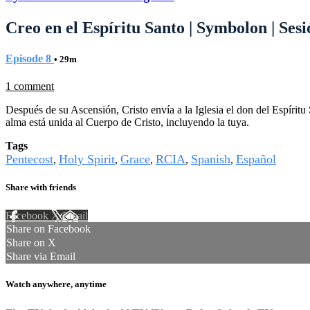
Creo en el Espíritu Santo | Symbolon | Sesi
Episode 8
• 29m
1 comment
Después de su Ascensión, Cristo envía a la Iglesia el don del Espíritu 
alma está unida al Cuerpo de Cristo, incluyendo la tuya.
Tags
Pentecost
Holy Spirit
Grace
RCIA
Spanish
Español
,
,
,
,
,
Share with friends
Facebook
X
Email
Share on Facebook
Share on X
Share via Email
Watch anywhere, anytime