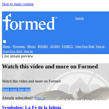
Skip to main content
Search
Home
Programs
Movies
BOOKS
AUDIO
FAMILY
Start Free Trial
Sign in
Start Free Trial
Sign In
Live stream preview
Watch this video and more on Formed
Watch this video and more on Formed
Start your free trial
Already subscribed?
Sign in
Symbolon: La Fe de la Iglesia