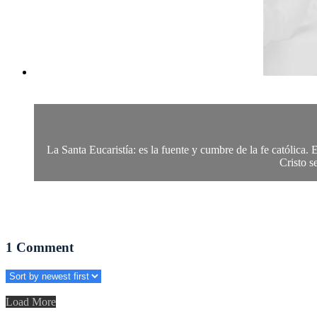
La Santa Eucaristía: es la fuente y cumbre de la fe católica. 
Cristo s
1
Comment
Load More