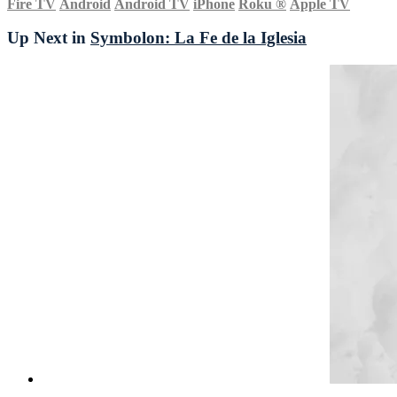
Fire TV
Android
Android TV
iPhone
Roku
®
Apple TV
Up Next in
Symbolon: La Fe de la Iglesia