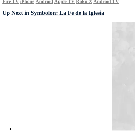
Fire TV
iPhone
Android
Apple TV
Roku
®
Android TV
Up Next in
Symbolon: La Fe de la Iglesia