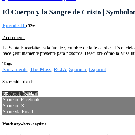
El Cuerpo y la Sangre de Cristo | Symbolon
Episode 11
• 32m
2 comments
La Santa Eucaristía: es la fuente y cumbre de la fe católica. Es el ciel
hace genuinamente presente para nosotros. Descubre cómo la Misa ilumi
Tags
Sacraments
The Mass
RCIA
Spanish
Español
,
,
,
,
Share with friends
Facebook
X
Email
Share on Facebook
Share on X
Share via Email
Watch anywhere, anytime