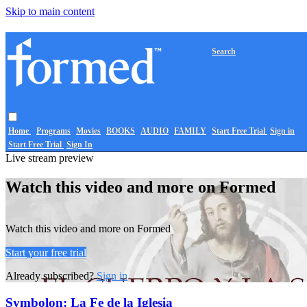
Skip to main content
Search
Home
Programs
Movies
BOOKS
AUDIO
FAMILY
Start Free Trial
Sign in
Start Free Trial
Sign In
Live stream preview
Watch this video and more on Formed
Watch this video and more on Formed
Start your free trial
Already subscribed?
Sign in
Symbolon: La Fe de la Iglesia