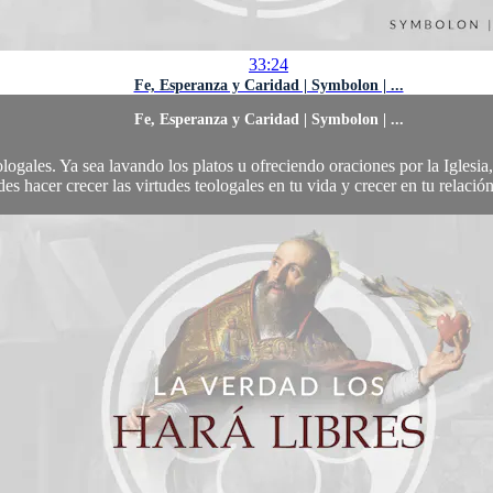
33:24
Fe, Esperanza y Caridad | Symbolon | ...
Fe, Esperanza y Caridad | Symbolon | ...
eologales. Ya sea lavando los platos u ofreciendo oraciones por la Igle
es hacer crecer las virtudes teologales en tu vida y crecer en tu relació