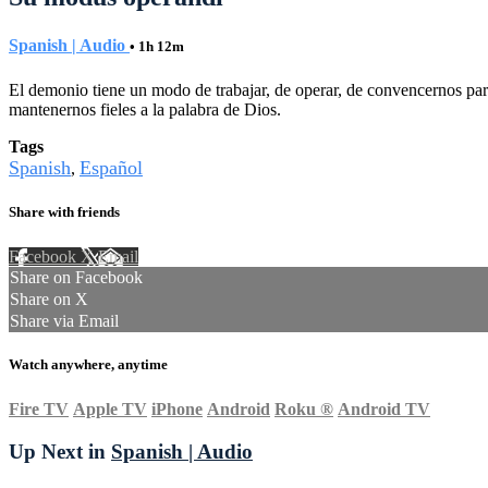
Spanish | Audio
• 1h 12m
El demonio tiene un modo de trabajar, de operar, de convencernos para
mantenernos fieles a la palabra de Dios.
Tags
Spanish
Español
,
Share with friends
Facebook
X
Email
Share on Facebook
Share on X
Share via Email
Watch anywhere, anytime
Fire TV
Apple TV
iPhone
Android
Roku
®
Android TV
Up Next in
Spanish | Audio