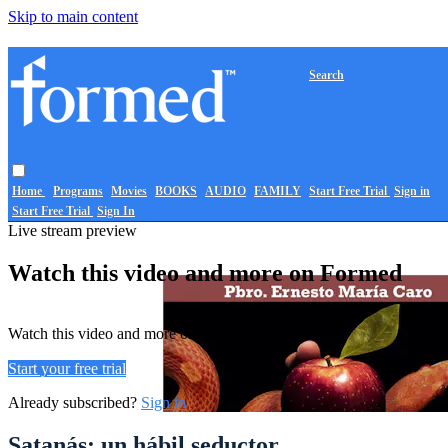
Skip to main content
Search
Home
Programs
Movies
BOOKS
AUDIO
FAMILY
Start Free Trial
Sign in
Start Free Trial
Sign In
Live stream preview
Watch this video and more on Formed
Watch this video and more on Formed
Start your free trial
Already subscribed?
Sign in
Satanás: un hábil seductor