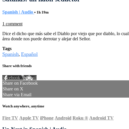
Spanish | Audio
• 1h 19m
1 comment
Dice el dicho que más sabe el Diablo por viejo que por diablo, lo cua
área donde nos puede derrotar y alejar del Señor.
Tags
Spanish
Español
,
Share with friends
Facebook
X
Email
Share on Facebook
Share on X
Share via Email
Watch anywhere, anytime
Fire TV
Apple TV
iPhone
Android
Roku
®
Android TV