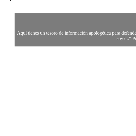
Aquí tienes un tesoro de información apologética para defend
soy?..." P