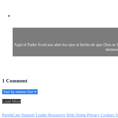
Aquí el Padre Scott nos abre los ojos al hecho de que Dios se h
demuest
1
Comment
Load More
ParishCare Support
Leader Resources
Help
Terms
Privacy
Cookies
S