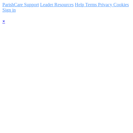
ParishCare Support
Leader Resources
Help
Terms
Privacy
Cookies
Sign in
×