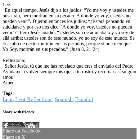
Lee:
"En aquel tiempo, Jesús dijo a los judíos: “Yo me voy y ustedes me
buscarán, pero morirán en su pecado. A donde yo voy, ustedes no
pueden venir”. Dijeron entonces los judíos: “¿Estará pensando en
suicidarse y por eso nos dice: ‘A donde yo voy, ustedes no pueden
venir’?” Pero Jesús añadió: “Ustedes son de aquí abajo y yo soy de
allá arriba; ustedes son de este mundo, yo no soy de este mundo. Se
lo acabo de decir: morirán en sus pecados, porque si no creen que
Yo Soy, morirán en sus pecados.” (Juan 8, 21-24)
Reflexiona:
"Señor Jesús, tú que me has revelado que eres el enviado del Padre.
Ayúdame a volver siempre mis ojos a tu rostro y recordar así su gran
amor."
Amén
Tags
Lent
Lent Reflections
Spanish
Español
,
,
,
Share with friends
Facebook
X
Email
Share on Facebook
Share on X