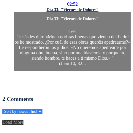
02:52
Día 33: "Viernes de Dolores"
Día 33: "Viernes de Dolores"
Lee:
"Jesús les dijo: «Muchas obras buenas que vienen del Padre
os he mostrado. ¿Por cuál de esas obras queréis apedrearme?»
Le respondieron los judíos: «No queremos apedrearte por
ninguna obra buena, sino por una blasfemia y porque tú,
siendo hombre, te haces a ti mismo Dios.»."
(Juan 10, 32...
2
Comments
Load More