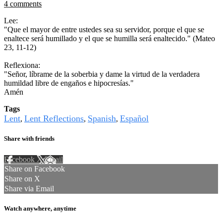
4 comments
Lee:
"Que el mayor de entre ustedes sea su servidor, porque el que se
enaltece será humillado y el que se humilla será enaltecido." (Mateo
23, 11-12)
Reflexiona:
"Señor, líbrame de la soberbia y dame la virtud de la verdadera
humildad libre de engaños e hipocresías."
Amén
Tags
Lent
Lent Reflections
Spanish
Español
,
,
,
Share with friends
Facebook
X
Email
Share on Facebook
Share on X
Share via Email
Watch anywhere, anytime