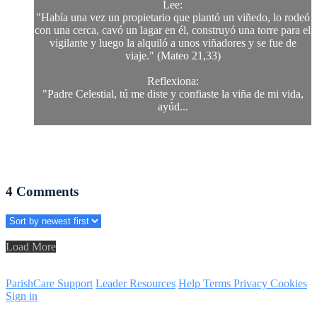
Lee:
"Había una vez un propietario que plantó un viñedo, lo rodeó
con una cerca, cavó un lagar en él, construyó una torre para el
vigilante y luego la alquiló a unos viñadores y se fue de
viaje." (Mateo 21,33)
Reflexiona:
"Padre Celestial, tú me diste y confiaste la viña de mi vida,
ayúd...
4
Comments
Load More
ParishCare Support
Leader Resources
Help
Terms
Privacy
Cookies
Sign in