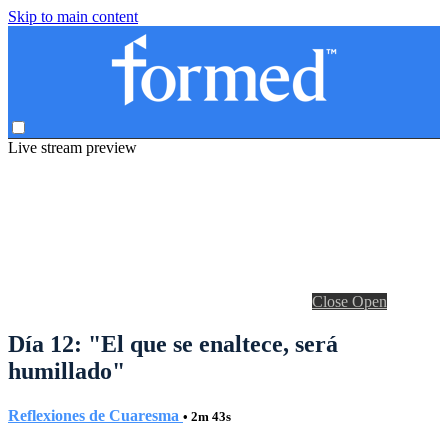
Skip to main content
Live stream preview
Close
Open
Día 12: "El que se enaltece, será
humillado"
Reflexiones de Cuaresma
• 2m 43s