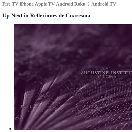
Fire TV
iPhone
Apple TV
Android
Roku
®
Android TV
Up Next in
Reflexiones de Cuaresma