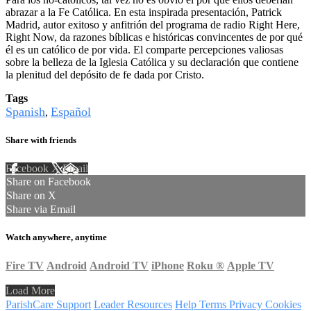
abrazar a la Fe Católica. En esta inspirada presentación, Patrick
Madrid, autor exitoso y anfitrión del programa de radio Right Here,
Right Now, da razones bíblicas e históricas convincentes de por qué
él es un católico de por vida. El comparte percepciones valiosas
sobre la belleza de la Iglesia Católica y su declaración que contiene
la plenitud del depósito de fe dada por Cristo.
Tags
Spanish
Español
,
Share with friends
Facebook
X
Email
Share on Facebook
Share on X
Share via Email
Watch anywhere, anytime
Fire TV
Android
Android TV
iPhone
Roku
®
Apple TV
Load More
ParishCare Support
Leader Resources
Help
Terms
Privacy
Cookies