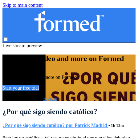
Skip to main content
Live stream preview
Watch this video and more on Formed
Watch this video and more on Formed
Start your free trial
Already subscribed?
Sign in
¿Por qué sigo siendo católico?
¿Por qué sigo siendo católico? por Patrick Madrid
• 1h 15m
Para los no-católicos, tal vez no es obvio el por qué ellos deberían