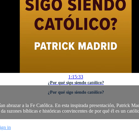
1:15:33
¿Por qué sigo siendo católico?
¿Por qué sigo siendo católico?
rían abrazar a la Fe Católica. En esta inspirada presentación, Patrick Ma
da razones bíblicas e históricas convincentes de por qué él es un católic
ign in