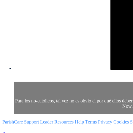
Para los no-católicos, tal vez no es obvio el por qué ellos debe
Now, 
ParishCare Support
Leader Resources
Help
Terms
Privacy
Cookies
S