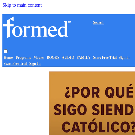
Skip to main content
Search
Home
Programs
Movies
BOOKS
AUDIO
FAMILY
Start Free Trial
Sign in
Start Free Trial
Sign In