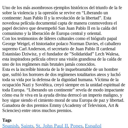
Uno de los más asombrosos ejemplos históricos del triunfo de la fe
sobre la violencia y la opresión se revive en “Liberando un
continente: Juan Pablo II y la revolución de la libertad”. Esta
novedosa película documental capta de manera conmovedora el
papel decisivo que desempeñó San Juan Pablo II en la caída del
comunismo y la liberación de Europa central y oriental.
Con los testimonios de líderes culturales como el biógrafo papal
George Weigel, el historiador polaco Norman Davies, el caballero
supremo Carl Anderson, el secretario de Juan Pablo II cardenal
Estanislao Dziwisz, y el fundador de ”Solidaridad” Lech Walesa,
esta inspiradora película ofrece una visión grandiosa de la caída de
uno de los regímenes más brutales jamás conocidos.
Esta es la increíble historia de la fe inquebrantable de un hombre
que, sufrió los horrores de dos regímenes totalitarios ateos y luchó
toda su vida por la defensa de la dignidad humana. Víctima de la
ocupación Nazi y Soviética, creyó siempre en la unidad espiritual de
toda Europa. “Liberando un continente” revela de modo impactante
cómo esa fe viva en la ayuda divina derrocó un imperio maligno, y
hoy sigue siendo el cimiento moral de una Europa de paz y libertad.
Ganadora de dos premios Emmy (Academy of Television, Art &
Sciencies) entre otros muchos premios.
Tags
Spanish
Saints
St. John Paul II
Popes
Español
,
,
,
,