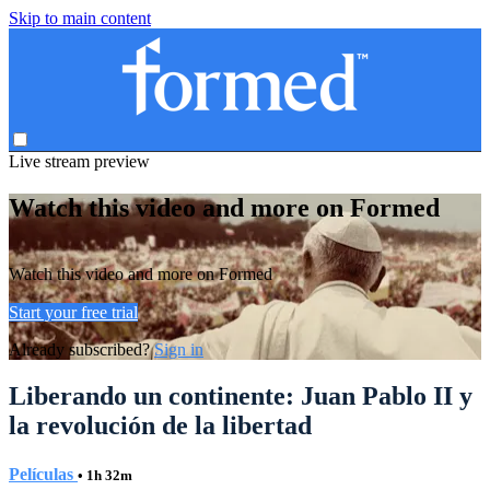
Skip to main content
Live stream preview
Watch this video and more on Formed
Watch this video and more on Formed
Start your free trial
Already subscribed?
Sign in
Liberando un continente: Juan Pablo II y
la revolución de la libertad
Películas
• 1h 32m