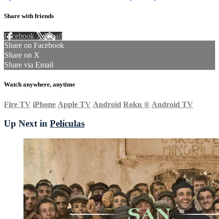
Share with friends
Facebook
X
Email
Share on Facebook
Share on X
Share via Email
Watch anywhere, anytime
Fire TV
iPhone
Apple TV
Android
Roku
®
Android TV
Up Next in
Películas