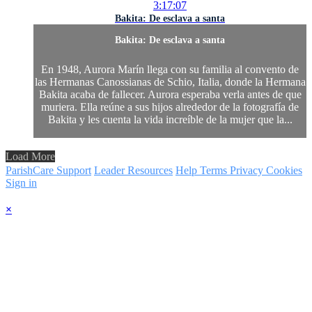
3:17:07
Bakita: De esclava a santa
Bakita: De esclava a santa
En 1948, Aurora Marín llega con su familia al convento de
las Hermanas Canossianas de Schio, Italia, donde la Hermana
Bakita acaba de fallecer. Aurora esperaba verla antes de que
muriera. Ella reúne a sus hijos alrededor de la fotografía de
Bakita y les cuenta la vida increíble de la mujer que la...
Load More
ParishCare Support
Leader Resources
Help
Terms
Privacy
Cookies
Sign in
×