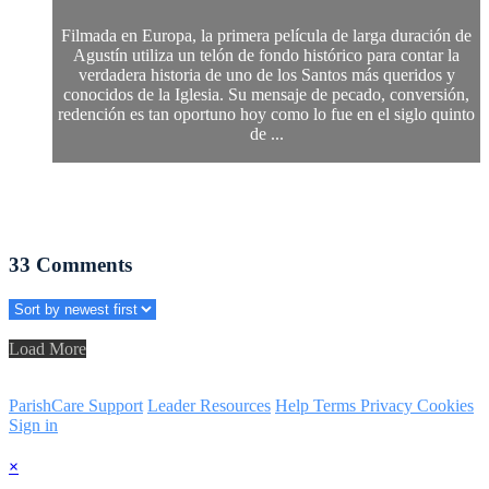
Filmada en Europa, la primera película de larga duración de
Agustín utiliza un telón de fondo histórico para contar la
verdadera historia de uno de los Santos más queridos y
conocidos de la Iglesia. Su mensaje de pecado, conversión,
redención es tan oportuno hoy como lo fue en el siglo quinto
de ...
33
Comments
Load More
ParishCare Support
Leader Resources
Help
Terms
Privacy
Cookies
Sign in
×