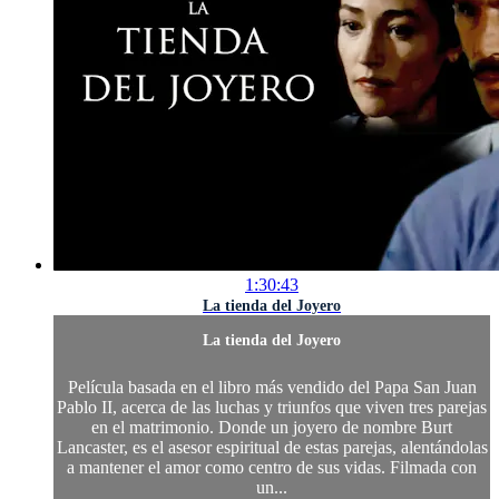
1:30:43
La tienda del Joyero
La tienda del Joyero
Película basada en el libro más vendido del Papa San Juan
Pablo II, acerca de las luchas y triunfos que viven tres parejas
en el matrimonio. Donde un joyero de nombre Burt
Lancaster, es el asesor espiritual de estas parejas, alentándolas
a mantener el amor como centro de sus vidas. Filmada con
un...