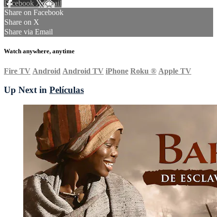
Facebook
X
Email
Share on Facebook
Share on X
Share via Email
Watch anywhere, anytime
Fire TV
Android
Android TV
iPhone
Roku
®
Apple TV
Up Next in
Películas