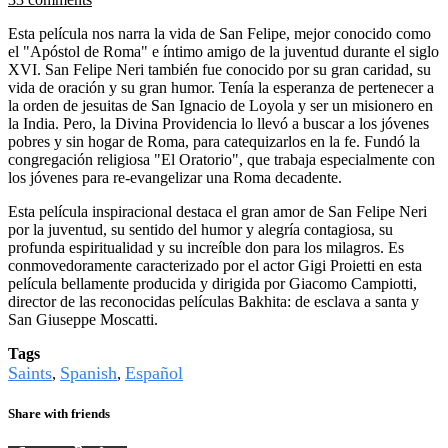
Esta película nos narra la vida de San Felipe, mejor conocido como
el "Apóstol de Roma" e íntimo amigo de la juventud durante el siglo
XVI. San Felipe Neri también fue conocido por su gran caridad, su
vida de oración y su gran humor. Tenía la esperanza de pertenecer a
la orden de jesuitas de San Ignacio de Loyola y ser un misionero en
la India. Pero, la Divina Providencia lo llevó a buscar a los jóvenes
pobres y sin hogar de Roma, para catequizarlos en la fe. Fundó la
congregación religiosa "El Oratorio", que trabaja especialmente con
los jóvenes para re-evangelizar una Roma decadente.
Esta película inspiracional destaca el gran amor de San Felipe Neri
por la juventud, su sentido del humor y alegría contagiosa, su
profunda espiritualidad y su increíble don para los milagros. Es
conmovedoramente caracterizado por el actor Gigi Proietti en esta
película bellamente producida y dirigida por Giacomo Campiotti,
director de las reconocidas películas Bakhita: de esclava a santa y
San Giuseppe Moscatti.
Tags
Saints
Spanish
Español
,
,
Share with friends