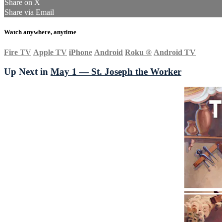
Share on X
Share via Email
Watch anywhere, anytime
Fire TV
Apple TV
iPhone
Android
Roku
®
Android TV
Up Next in
May 1 — St. Joseph the Worker