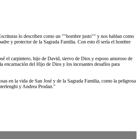
s Escrituras lo describen como un ""hombre justo"" y nos hablan como
padre y protector de la Sagrada Familia. Con esto él sería el hombre
osé el carpintero, hijo de David, siervo de Dios y esposo amoroso de
a encarnación del Hijo de Dios y los incesantes desafíos para
osas en la vida de San José y de la Sagrada Familia, como la peligrosa
 Interlenghi y Andrea Prodan."