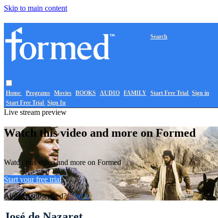
Skip to main content
Search
Home
Programs
Movies
BOOKS
AUDIO
FAMILY
Start Free Trial
Sign in
Start Free Trial
Sign In
Live stream preview
Watch this video and more on Formed
Watch this video and more on Formed
Start your free trial
Already subscribed?
Sign in
José de Nazaret