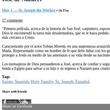
May 1 — St. Joseph the Worker
• 1h 37m
17 comments
"Primera película, acerca de la historia de San José, carpintero, esp
Dios le encomendó la tarea más desalentadora, que se le haya pedido a 
más cercano a Cristo.
Caracterizado por el actor Tobias Moretti, en una majestuosa actuació
María. Representado como un hombre de fe que debe lidiar con los gran
proteger a Jesús en medio de las amenazas a su vida desde su nacimie
Los mensajeros de Dios persuadieron a José, acerca de confiar y segui
huida a Egipto para salvar a su hijo y su regreso a Nazaret para criarl
Tags
Saints
Spanish
Holy Family
St. Joseph
Español
,
,
,
,
Share with friends
Facebook
X
Email
Share on Facebook