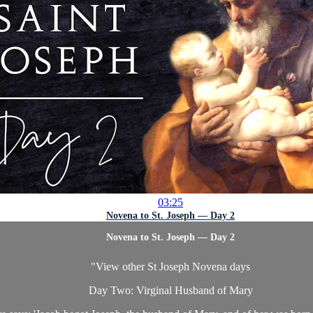
03:25
Novena to St. Joseph — Day 2
Novena to St. Joseph — Day 2
"
View other St Joseph Novena days
Day Two: Virginal Husband of Mary