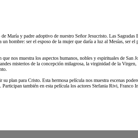
oso de María y padre adoptivo de nuestro Señor Jesucristo. Las Sagrada
un hombre: ser el esposo de la mujer que daría a luz al Mesías, ser el 
n que nos muestra los aspectos humanos, nobles y espirituales de San J
des misterios de la concepción milagrosa, la virginidad de la Virgen, l
nto.
r su plan para Cristo. Esta hermosa película nos muestra escenas poder
o. Participan también en esta película los actores Stefania Rivi, Franco