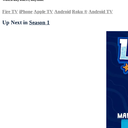
Fire TV
iPhone
Apple TV
Android
Roku
®
Android TV
Up Next in
Season 1