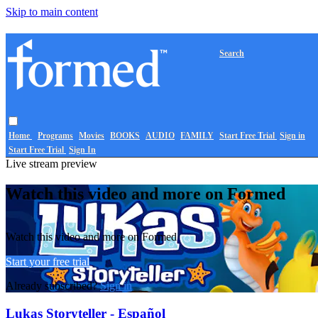
Skip to main content
Search
Home
Programs
Movies
BOOKS
AUDIO
FAMILY
Start Free Trial
Sign in
Start Free Trial
Sign In
Live stream preview
Watch this video and more on Formed
Watch this video and more on Formed
Start your free trial
Already subscribed?
Sign in
Lukas Storyteller - Español