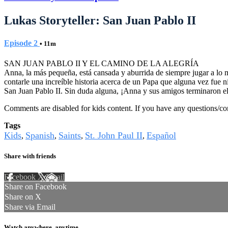
Lukas Storyteller: San Juan Pablo II
Episode 2
• 11m
SAN JUAN PABLO II Y EL CAMINO DE LA ALEGRÍA
Anna, la más pequeña, está cansada y aburrida de siempre jugar a lo
contarle una increíble historia acerca de un Papa que alguna vez fue 
San Juan Pablo II. Sin duda alguna, ¡Anna y sus amigos terminaron el
Comments are disabled for kids content. If you have any questions/c
Tags
Kids
Spanish
Saints
St. John Paul II
Español
,
,
,
,
Share with friends
Facebook
X
Email
Share on Facebook
Share on X
Share via Email
Watch anywhere, anytime