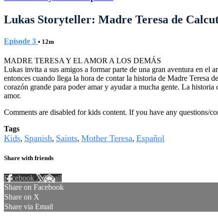
Lukas Storyteller: Madre Teresa de Calcu
Episode 3
• 12m
MADRE TERESA Y EL AMOR A LOS DEMÁS
Lukas invita a sus amigos a formar parte de una gran aventura en el 
entonces cuando llega la hora de contar la historia de Madre Teresa d
corazón grande para poder amar y ayudar a mucha gente. La historia ca
amor.
Comments are disabled for kids content. If you have any questions/c
Tags
Kids
Spanish
Saints
Mother Teresa
Español
,
,
,
,
Share with friends
Facebook
X
Email
Share on Facebook
Share on X
Share via Email