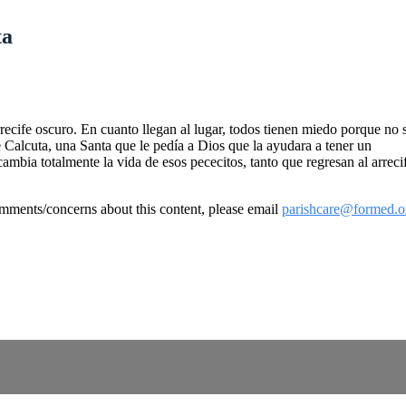
ta
arrecife oscuro. En cuanto llegan al lugar, todos tienen miedo porque n
e Calcuta, una Santa que le pedía a Dios que la ayudara a tener un
mbia totalmente la vida de esos pececitos, tanto que regresan al arrec
omments/concerns about this content, please email
parishcare@formed.o