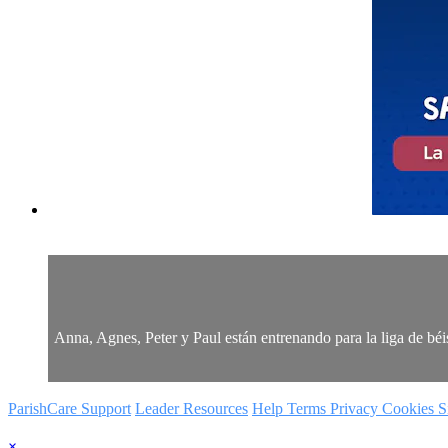
Anna, Agnes, Peter y Paul están entrenando para la liga de béi
ParishCare Support
Leader Resources
Help
Terms
Privacy
Cookies
S
×