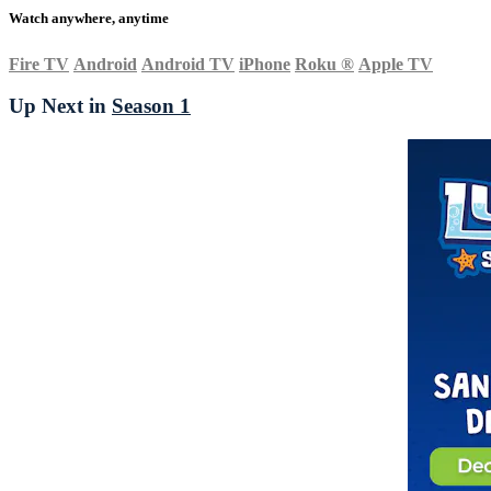
Watch anywhere, anytime
Fire TV
Android
Android TV
iPhone
Roku
®
Apple TV
Up Next in
Season 1