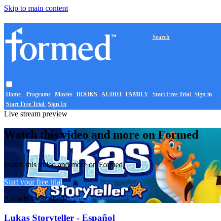
Skip to main content
Search
Home
Programs
Movies
BOOKS
AUDIO
FAMILY
Start Free Trial
Sign in
Start Free Trial
Sign In
Live stream preview
Watch this video and more on Formed
Watch this video and more on Formed
Start your free trial
Already subscribed?
Sign in
Lukas Storyteller - Español