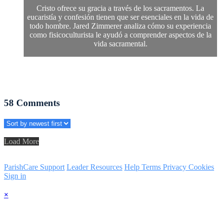
Cristo ofrece su gracia a través de los sacramentos. La
eucaristía y confesión tienen que ser esenciales en la vida de
todo hombre. Jared Zimmerer analiza cómo su experiencia
como fisicoculturista le ayudó a comprender aspectos de la
vida sacramental.
58
Comments
Load More
ParishCare Support
Leader Resources
Help
Terms
Privacy
Cookies
Sign in
×