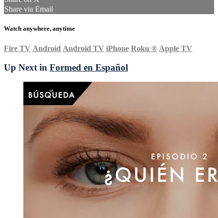
Share via Email
Watch anywhere, anytime
Fire TV
Android
Android TV
iPhone
Roku
®
Apple TV
Up Next in
Formed en Español