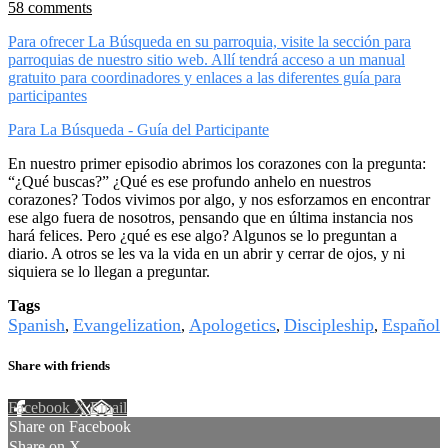
58 comments
Para ofrecer La Búsqueda en su parroquia, visite la sección para
parroquias de nuestro sitio web. Allí tendrá acceso a un manual
gratuito para coordinadores y enlaces a las diferentes guía para
participantes
Para La Búsqueda - Guía del Participante
En nuestro primer episodio abrimos los corazones con la pregunta:
“¿Qué buscas?” ¿Qué es ese profundo anhelo en nuestros
corazones? Todos vivimos por algo, y nos esforzamos en encontrar
ese algo fuera de nosotros, pensando que en última instancia nos
hará felices. Pero ¿qué es ese algo? Algunos se lo preguntan a
diario. A otros se les va la vida en un abrir y cerrar de ojos, y ni
siquiera se lo llegan a preguntar.
Tags
Spanish
Evangelization
Apologetics
Discipleship
Español
,
,
,
,
Share with friends
Facebook
X
Email
Share on Facebook
Share on X