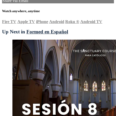
Share via Email
Watch anywhere, anytime
Fire TV
Apple TV
iPhone
Android
Roku
®
Android TV
Up Next in
Formed en Español