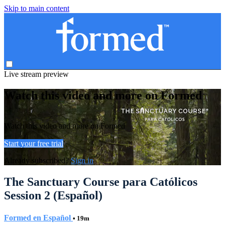
Skip to main content
Live stream preview
Watch this video and more on Formed
Watch this video and more on Formed
Start your free trial
Already subscribed?
Sign in
The Sanctuary Course para Católicos
Session 2 (Español)
Formed en Español
• 19m