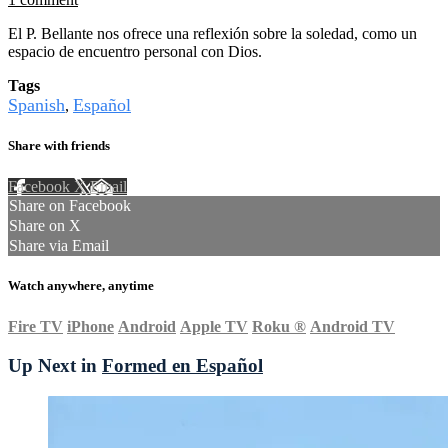
El P. Bellante nos ofrece una reflexión sobre la soledad, como un
espacio de encuentro personal con Dios.
Tags
Spanish
Español
,
Share with friends
Facebook
X
Email
Share on Facebook
Share on X
Share via Email
Watch anywhere, anytime
Fire TV
iPhone
Android
Apple TV
Roku
®
Android TV
Up Next in
Formed en Español