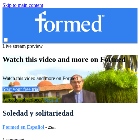
Skip to main content
Live stream preview
Watch this video and more on Formed
Watch this video and more on Formed
Start your free trial
Already subscribed?
Sign in
Soledad y solitariedad
Formed en Español
• 25m
1 comment