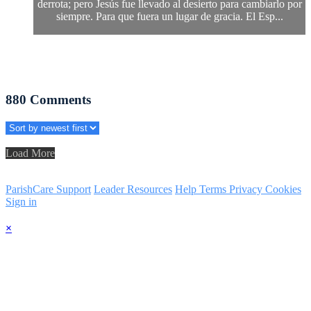
derrota; pero Jesús fue llevado al desierto para cambiarlo por
siempre. Para que fuera un lugar de gracia. El Esp...
880
Comments
Load More
ParishCare Support
Leader Resources
Help
Terms
Privacy
Cookies
Sign in
×