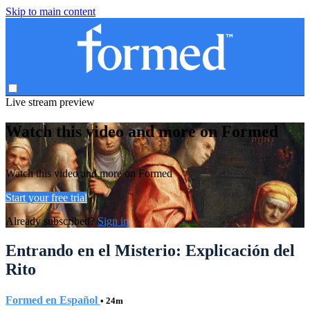
Skip to main content
Live stream preview
Watch this video and more on Formed
Watch this video and more on Formed
Start your free trial
Already subscribed?
Sign in
Entrando en el Misterio: Explicación del
Rito
Formed en Español
• 24m