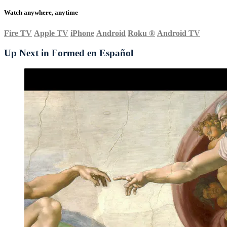
Watch anywhere, anytime
Fire TV
Apple TV
iPhone
Android
Roku
®
Android TV
Up Next in
Formed en Español