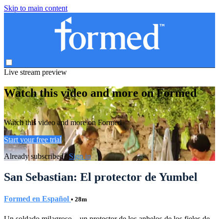
Skip to main content
Live stream preview
Watch this video and more on Formed
Watch this video and more on Formed
Start your free trial
Already subscribed?
Sign in
San Sebastian: El protector de Yumbel
Formed en Español
• 28m
Un soldado milagroso... un protector de los anhelos de los fieles de