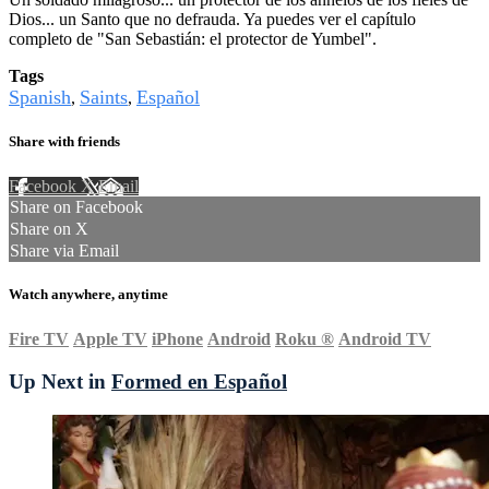
Dios... un Santo que no defrauda. Ya puedes ver el capítulo
completo de "San Sebastián: el protector de Yumbel".
Tags
Spanish
Saints
Español
,
,
Share with friends
Facebook
X
Email
Share on Facebook
Share on X
Share via Email
Watch anywhere, anytime
Fire TV
Apple TV
iPhone
Android
Roku
®
Android TV
Up Next in
Formed en Español