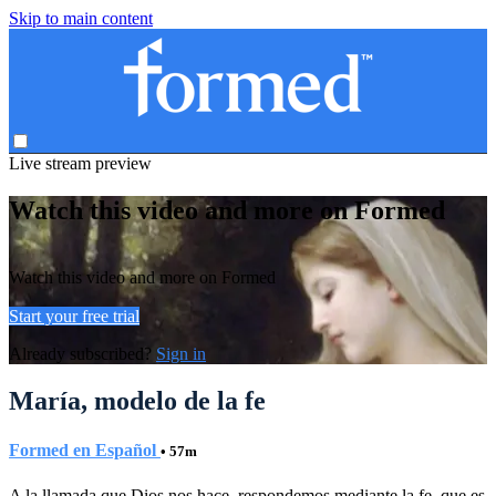
Skip to main content
Live stream preview
Watch this video and more on Formed
Watch this video and more on Formed
Start your free trial
Already subscribed?
Sign in
María, modelo de la fe
Formed en Español
• 57m
A la llamada que Dios nos hace, respondemos mediante la fe, que es