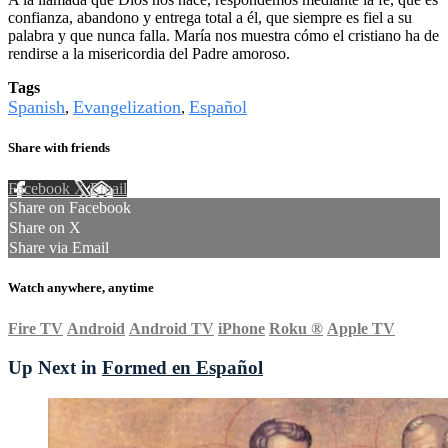
confianza, abandono y entrega total a él, que siempre es fiel a su
palabra y que nunca falla. María nos muestra cómo el cristiano ha de
rendirse a la misericordia del Padre amoroso.
Tags
Spanish
Evangelization
Español
,
,
Share with friends
Facebook
X
Email
Share on Facebook
Share on X
Share via Email
Watch anywhere, anytime
Fire TV
Android
Android TV
iPhone
Roku
®
Apple TV
Up Next in
Formed en Español